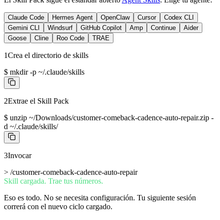
Claude Code
Hermes Agent
OpenClaw
Cursor
Codex CLI
Gemini CLI
Windsurf
GitHub Copilot
Amp
Continue
Aider
Goose
Cline
Roo Code
TRAE
1
Crea el directorio de skills
$
mkdir -p ~/.claude/skills
2
Extrae el Skill Pack
$
unzip ~/Downloads/customer-comeback-cadence-auto-repair.zip -
d ~/.claude/skills/
3
Invocar
>
/customer-comeback-cadence-auto-repair
Skill cargada. Trae tus números.
Eso es todo. No se necesita configuración. Tu siguiente sesión
correrá con el nuevo ciclo cargado.