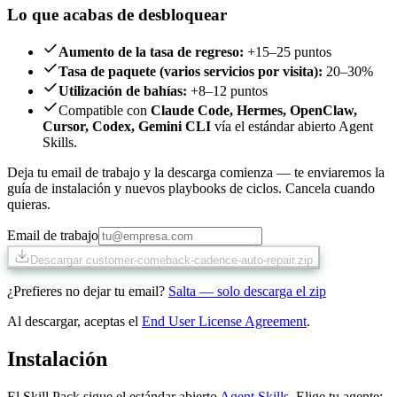
Lo que acabas de desbloquear
Aumento de la tasa de regreso
:
+15–25 puntos
Tasa de paquete (varios servicios por visita)
:
20–30%
Utilización de bahías
:
+8–12 puntos
Compatible con
Claude Code, Hermes, OpenClaw,
Cursor, Codex, Gemini CLI
vía el estándar abierto Agent
Skills.
Deja tu email de trabajo y la descarga comienza — te enviaremos la
guía de instalación y nuevos playbooks de ciclos. Cancela cuando
quieras.
Email de trabajo
Descargar customer-comeback-cadence-auto-repair.zip
¿Prefieres no dejar tu email?
Salta — solo descarga el zip
Al descargar, aceptas el
End User License Agreement
.
Instalación
El Skill Pack sigue el estándar abierto
Agent Skills
. Elige tu agente: