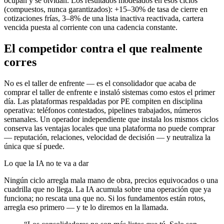
ocupan y se olvidan. Los resultados modelados en esos ciclos
(compuestos, nunca garantizados): +15–30% de tasa de cierre en
cotizaciones frías, 3–8% de una lista inactiva reactivada, cartera
vencida puesta al corriente con una cadencia constante.
El competidor contra el que realmente
corres
No es el taller de enfrente — es el consolidador que acaba de
comprar el taller de enfrente e instaló sistemas como estos el primer
día. Las plataformas respaldadas por PE compiten en disciplina
operativa: teléfonos contestados, pipelines trabajados, números
semanales. Un operador independiente que instala los mismos ciclos
conserva las ventajas locales que una plataforma no puede comprar
— reputación, relaciones, velocidad de decisión — y neutraliza la
única que sí puede.
Lo que la IA no te va a dar
Ningún ciclo arregla mala mano de obra, precios equivocados o una
cuadrilla que no llega. La IA acumula sobre una operación que ya
funciona; no rescata una que no. Si los fundamentos están rotos,
arregla eso primero — y te lo diremos en la llamada.