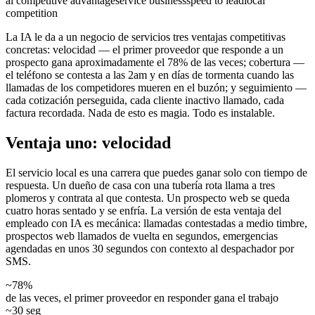
ai competitive advantage
service business
speed to lead
local
competition
La IA le da a un negocio de servicios tres ventajas competitivas
concretas: velocidad — el primer proveedor que responde a un
prospecto gana aproximadamente el 78% de las veces; cobertura —
el teléfono se contesta a las 2am y en días de tormenta cuando las
llamadas de los competidores mueren en el buzón; y seguimiento —
cada cotización perseguida, cada cliente inactivo llamado, cada
factura recordada. Nada de esto es magia. Todo es instalable.
Ventaja uno: velocidad
El servicio local es una carrera que puedes ganar solo con tiempo de
respuesta. Un dueño de casa con una tubería rota llama a tres
plomeros y contrata al que contesta. Un prospecto web se queda
cuatro horas sentado y se enfría. La versión de esta ventaja del
empleado con IA es mecánica: llamadas contestadas a medio timbre,
prospectos web llamados de vuelta en segundos, emergencias
agendadas en unos 30 segundos con contexto al despachador por
SMS.
~78%
de las veces, el primer proveedor en responder gana el trabajo
~30 seg