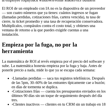
ai employee roi
payback window
revenue leak
service business
El ROI de un empleado con IA no es la diapositiva de un proveedor
— son cuatro números que ya tienes: cuántos ingresos se fugan
(llamadas perdidas, cotizaciones frías, cartera vencida), tu tasa de
cierre, tu ticket promedio y una tasa de recuperación conservadora.
Multiplícalos, compáralos contra el costo total, y obtienes una
ventana de retorno a la que puedes exigirle cuentas a una
instalación.
Empieza por la fuga, no por la
herramienta
La matemática de ROI al revés empieza por el precio del software y
sube. La matemática honesta empieza por la fuga y baja. Antes de
ponerle precio a nada, mide lo que ya se escapa cada semana:
›
Llamadas perdidas — saca tus registros telefónicos. Después
de las 5pm, 30–60% de las entrantes típicamente cae a buzón;
en días de tormenta se duplica.
›
Cotizaciones frías — cuenta los presupuestos enviados en los
últimos 90 días sin un toque de seguimiento después del día
tres.
›
Clientes inactivos — clientes en tu CRM sin un trabajo en 18