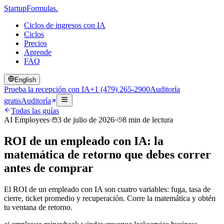
Startup
Formulas
.
Ciclos de ingresos con IA
Ciclos
Precios
Aprende
FAQ
English
Prueba la recepción con IA
+1 (479) 265-2900
Auditoría
gratis
Auditoría
Todas las guías
AI Employees
·
3 de julio de 2026
·
8
min de lectura
ROI de un empleado con IA: la
matemática de retorno que debes correr
antes de comprar
El ROI de un empleado con IA son cuatro variables: fuga, tasa de
cierre, ticket promedio y recuperación. Corre la matemática y obtén
tu ventana de retorno.