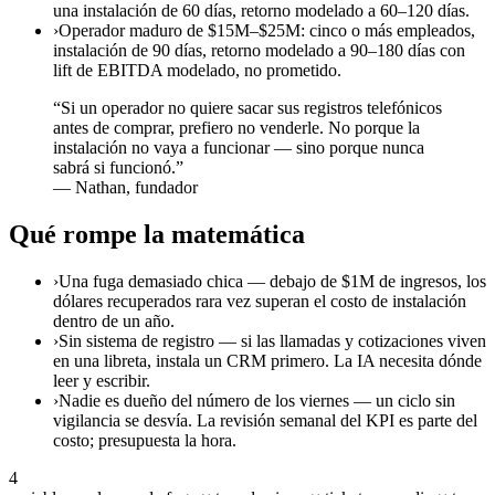
una instalación de 60 días, retorno modelado a 60–120 días.
›
Operador maduro de $15M–$25M: cinco o más empleados,
instalación de 90 días, retorno modelado a 90–180 días con
lift de EBITDA modelado, no prometido.
“
Si un operador no quiere sacar sus registros telefónicos
antes de comprar, prefiero no venderle. No porque la
instalación no vaya a funcionar — sino porque nunca
sabrá si funcionó.
”
—
Nathan, fundador
Qué rompe la matemática
›
Una fuga demasiado chica — debajo de $1M de ingresos, los
dólares recuperados rara vez superan el costo de instalación
dentro de un año.
›
Sin sistema de registro — si las llamadas y cotizaciones viven
en una libreta, instala un CRM primero. La IA necesita dónde
leer y escribir.
›
Nadie es dueño del número de los viernes — un ciclo sin
vigilancia se desvía. La revisión semanal del KPI es parte del
costo; presupuesta la hora.
4