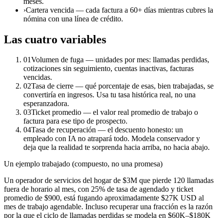
meses.
›
Cartera vencida — cada factura a 60+ días mientras cubres la
nómina con una línea de crédito.
Las cuatro variables
01
Volumen de fuga — unidades por mes: llamadas perdidas,
cotizaciones sin seguimiento, cuentas inactivas, facturas
vencidas.
02
Tasa de cierre — qué porcentaje de esas, bien trabajadas, se
convertiría en ingresos. Usa tu tasa histórica real, no una
esperanzadora.
03
Ticket promedio — el valor real promedio de trabajo o
factura para ese tipo de prospecto.
04
Tasa de recuperación — el descuento honesto: un
empleado con IA no atrapará todo. Modela conservador y
deja que la realidad te sorprenda hacia arriba, no hacia abajo.
Un ejemplo trabajado (compuesto, no una promesa)
Un operador de servicios del hogar de $3M que pierde 120 llamadas
fuera de horario al mes, con 25% de tasa de agendado y ticket
promedio de $900, está fugando aproximadamente $27K USD al
mes de trabajo agendable. Incluso recuperar una fracción es la razón
por la que el ciclo de llamadas perdidas se modela en $60K–$180K