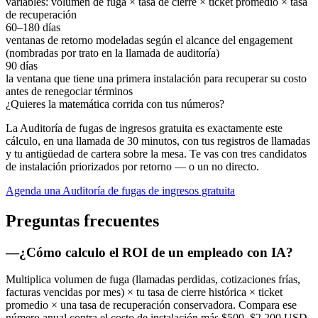
variables: volumen de fuga × tasa de cierre × ticket promedio × tasa
de recuperación
60–180 días
ventanas de retorno modeladas según el alcance del engagement
(nombradas por trato en la llamada de auditoría)
90 días
la ventana que tiene una primera instalación para recuperar su costo
antes de renegociar términos
¿Quieres la matemática corrida con tus números?
La Auditoría de fugas de ingresos gratuita es exactamente este
cálculo, en una llamada de 30 minutos, con tus registros de llamadas
y tu antigüedad de cartera sobre la mesa. Te vas con tres candidatos
de instalación priorizados por retorno — o un no directo.
Agenda una Auditoría de fugas de ingresos gratuita
Preguntas frecuentes
—
¿Cómo calculo el ROI de un empleado con IA?
Multiplica volumen de fuga (llamadas perdidas, cotizaciones frías,
facturas vencidas por mes) × tu tasa de cierre histórica × ticket
promedio × una tasa de recuperación conservadora. Compara ese
número anual contra el costo de instalación más $500–$2,200 USD