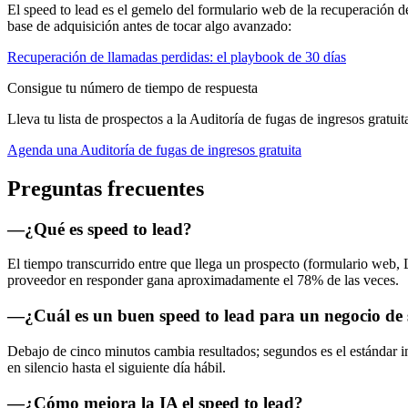
El speed to lead es el gemelo del formulario web de la recuperación 
base de adquisición antes de tocar algo avanzado:
Recuperación de llamadas perdidas: el playbook de 30 días
Consigue tu número de tiempo de respuesta
Lleva tu lista de prospectos a la Auditoría de fugas de ingresos gratuit
Agenda una Auditoría de fugas de ingresos gratuita
Preguntas frecuentes
—
¿Qué es speed to lead?
El tiempo transcurrido entre que llega un prospecto (formulario web, 
proveedor en responder gana aproximadamente el 78% de las veces.
—
¿Cuál es un buen speed to lead para un negocio de 
Debajo de cinco minutos cambia resultados; segundos es el estándar 
en silencio hasta el siguiente día hábil.
—
¿Cómo mejora la IA el speed to lead?