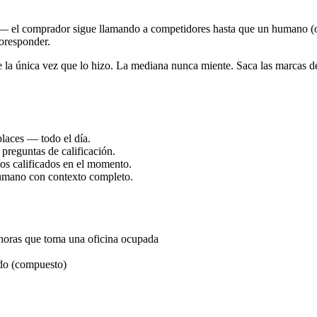
sta — el comprador sigue llamando a competidores hasta que un humano 
toresponder.
 la única vez que lo hizo. La mediana nunca miente. Saca las marcas d
laces — todo el día.
preguntas de calificación.
tos calificados en el momento.
humano con contexto completo.
 horas que toma una oficina ocupada
ido (compuesto)