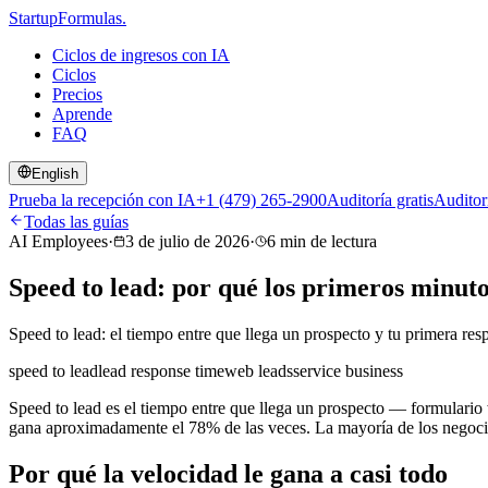
Startup
Formulas
.
Ciclos de ingresos con IA
Ciclos
Precios
Aprende
FAQ
English
Prueba la recepción con IA
+1 (479) 265-2900
Auditoría gratis
Auditor
Todas las guías
AI Employees
·
3 de julio de 2026
·
6
min de lectura
Speed to lead: por qué los primeros minutos
Speed to lead: el tiempo entre que llega un prospecto y tu primera re
speed to lead
lead response time
web leads
service business
Speed to lead es el tiempo entre que llega un prospecto — formulario
gana aproximadamente el 78% de las veces. La mayoría de los negoci
Por qué la velocidad le gana a casi todo