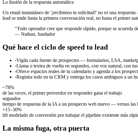
La ilusión de la respuesta automática
Un email instantáneo de '¡recibimos tu solicitud!' no es una respue
lead se mide hasta la primera conversación real, no hasta el primer au
“
Todo operador cree que responde rápido, porque se acuerda de
—
Nathan, fundador
Qué hace el ciclo de speed to lead
›
Vigila cada fuente de prospectos — formularios, LSA, marketp
›
Llama o textea de vuelta en segundos, con voz natural, con tus 
›
Ofrece espacios reales de tu calendario y agenda a los prospec
›
Registra todo en tu CRM y entrega los casos ambiguos a un 
~78%
de las veces, el primer proveedor en responder gana el trabajo
segundos
tiempo de respuesta de la IA a un prospecto web nuevo — versus las
+15–30%
lift modelado de conversión por trabajar el pipeline existente más ráp
La misma fuga, otra puerta