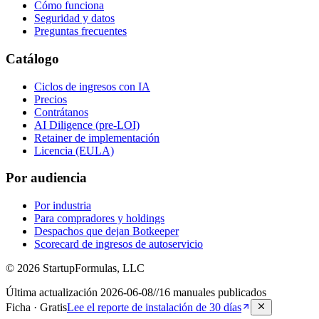
Cómo funciona
Seguridad y datos
Preguntas frecuentes
Catálogo
Ciclos de ingresos con IA
Precios
Contrátanos
AI Diligence (pre-LOI)
Retainer de implementación
Licencia (EULA)
Por audiencia
Por industria
Para compradores y holdings
Despachos que dejan Botkeeper
Scorecard de ingresos de autoservicio
©
2026
StartupFormulas, LLC
Última actualización
2026-06-08
//
16
manuales publicados
Ficha · Gratis
Lee el reporte de instalación de 30 días