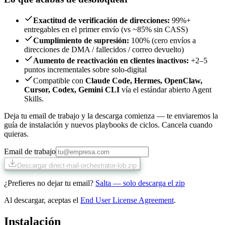
Exactitud de verificación de direcciones
:
99%+
entregables en el primer envío (vs ~85% sin CASS)
Cumplimiento de supresión
:
100% (cero envíos a
direcciones de DMA / fallecidos / correo devuelto)
Aumento de reactivación en clientes inactivos
:
+2–5
puntos incrementales sobre solo-digital
Compatible con
Claude Code, Hermes, OpenClaw,
Cursor, Codex, Gemini CLI
vía el estándar abierto Agent
Skills.
Deja tu email de trabajo y la descarga comienza — te enviaremos la
guía de instalación y nuevos playbooks de ciclos. Cancela cuando
quieras.
Email de trabajo
Descargar direct-mail-orchestrator-lob.zip
¿Prefieres no dejar tu email?
Salta — solo descarga el zip
Al descargar, aceptas el
End User License Agreement
.
Instalación