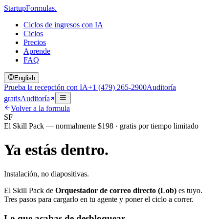
Startup
Formulas
.
Ciclos de ingresos con IA
Ciclos
Precios
Aprende
FAQ
English
Prueba la recepción con IA
+1 (479) 265-2900
Auditoría
gratis
Auditoría
Volver a la formula
SF
El Skill Pack — normalmente $198 · gratis por tiempo limitado
Ya estás dentro.
Instalación, no diapositivas.
El Skill Pack de
Orquestador de correo directo (Lob)
es tuyo.
Tres pasos para cargarlo en tu agente y poner el ciclo a correr.
Lo que acabas de desbloquear