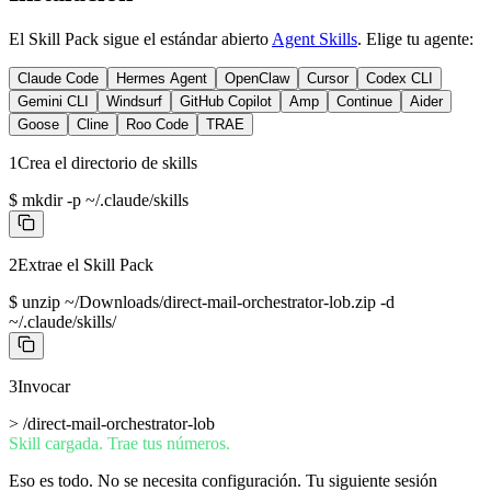
El Skill Pack sigue el estándar abierto
Agent Skills
. Elige tu agente:
Claude Code
Hermes Agent
OpenClaw
Cursor
Codex CLI
Gemini CLI
Windsurf
GitHub Copilot
Amp
Continue
Aider
Goose
Cline
Roo Code
TRAE
1
Crea el directorio de skills
$
mkdir -p ~/.claude/skills
2
Extrae el Skill Pack
$
unzip ~/Downloads/direct-mail-orchestrator-lob.zip -d
~/.claude/skills/
3
Invocar
>
/direct-mail-orchestrator-lob
Skill cargada. Trae tus números.
Eso es todo. No se necesita configuración. Tu siguiente sesión