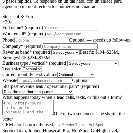
3 pasos rápidos. Te respondo en un día hábil con un enlace para
agendar o un no directo si los números no cuadran.
Step
1
of
3
·
You
~
30s
Full name
*
(required)
Work email
*
(required)
Phone
Optional — speeds up follow-up
Company
*
(required)
Revenue band
*
(required)
Best fit: $1M–$25M.
Strongest fit: $2M–$15M.
Business type / vertical
*
(required)
Team size
Current monthly lead volume
Website
Optional
Sharpest revenue leak / operational pain
*
(required)
What happens today when a lead calls, texts, or fills out a form?
One or two sentences. The shorter the
better.
CRM / tools currently used
ServiceTitan, Jobber, Housecall Pro, HubSpot, GoHighLevel,