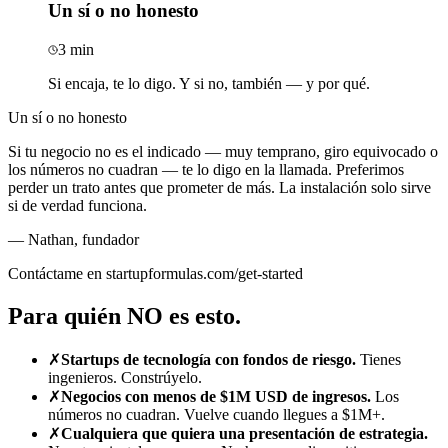
Un sí o no honesto
3 min
Si encaja, te lo digo. Y si no, también — y por qué.
Un sí o no honesto
Si tu negocio no es el indicado — muy temprano, giro equivocado o
los números no cuadran — te lo digo en la llamada. Preferimos
perder un trato antes que prometer de más. La instalación solo sirve
si de verdad funciona.
— Nathan
,
fundador
Contáctame en startupformulas.com/get-started
Para quién NO es esto.
✗
Startups de tecnología con fondos de riesgo.
Tienes
ingenieros. Constrúyelo.
✗
Negocios con menos de $1M USD de ingresos.
Los
números no cuadran. Vuelve cuando llegues a $1M+.
✗
Cualquiera que quiera una presentación de estrategia.