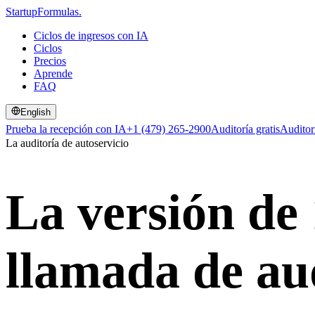
Startup
Formulas
.
Ciclos de ingresos con IA
Ciclos
Precios
Aprende
FAQ
English
Prueba la recepción con IA
+1 (479) 265-2900
Auditoría gratis
Auditor
La auditoría de autoservicio
La versión de
llamada de aud