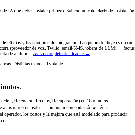
o de IA que debes instalar primero. Sal con un calendario de instalació
io de 90 días y los contratos de integración. Lo que
no
incluye es un runt
uctura (proveedor de voz, Twilio, email/SMS, tokens de LLM) — factura
mada de auditoría.
Aviso completo de alcance →
ancas. Distintas manos al volante.
inutos.
uisición, Retención, Precios, Recuperación) en 18 minutos
nte a tus números reales — no una recomendación genérica
el operador, los costos y la mejora que está modelado para producir
ana