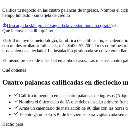
Califica tu negocio en las cuatro palancas de ingresos. Nombra el cicl
tiempo limitado · sin tarjeta de crédito
Descarga la skill gratis
O agenda la versión humana (gratis)
Qué incluye el skill · qué no
El skill incluye la metodología, la rúbrica de calificación, el calendar
con un desarrollador full-stack, más $500–$2,200 al mes en infraestr
nos sentemos al teclado? La instalación gestionada se cotiza en tu lla
El mismo proceso de install-fit en ambos casos. Las mismas cuatro pal
Qué obtienes
Cuatro palancas calificadas en
dieciocho m
Califica tu negocio en las cuatro palancas de ingresos (Adq
Nombra el único ciclo de IA que debes instalar primero fre
Arma un calendario de instalación de 90 días con las horas d
Te entrega un solo KPI de los viernes para vigilar cada sem
Hecho para