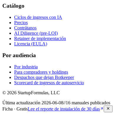
Catálogo
Ciclos de ingresos con IA
Precios
Contrátanos
AI Diligence (pre-LOI)
Retainer de implementación
Licencia (EULA)
Por audiencia
Por industria
Para compradores y holdings
Despachos que dejan Botkeeper
Scorecard de ingresos de autoservicio
©
2026
StartupFormulas, LLC
Última actualización
2026-06-08
//
16
manuales publicados
Ficha · Gratis
Lee el reporte de instalación de 30 días