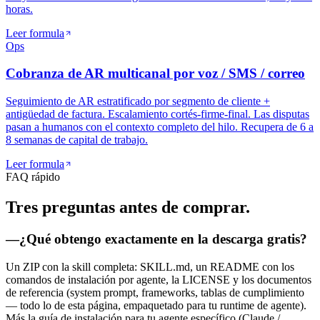
horas.
Leer formula
Ops
Cobranza de AR multicanal por voz / SMS / correo
Seguimiento de AR estratificado por segmento de cliente +
antigüedad de factura. Escalamiento cortés-firme-final. Las disputas
pasan a humanos con el contexto completo del hilo. Recupera de 6 a
8 semanas de capital de trabajo.
Leer formula
FAQ rápido
Tres preguntas
antes de comprar.
—
¿Qué obtengo exactamente en la descarga gratis?
Un ZIP con la skill completa: SKILL.md, un README con los
comandos de instalación por agente, la LICENSE y los documentos
de referencia (system prompt, frameworks, tablas de cumplimiento
— todo lo de esta página, empaquetado para tu runtime de agente).
Más la guía de instalación para tu agente específico (Claude /