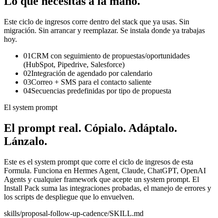
Lo que necesitas
a la mano.
Este ciclo de ingresos corre dentro del stack que ya usas. Sin
migración. Sin arrancar y reemplazar. Se instala donde ya trabajas
hoy.
01
CRM con seguimiento de propuestas/oportunidades
(HubSpot, Pipedrive, Salesforce)
02
Integración de agendado por calendario
03
Correo + SMS para el contacto saliente
04
Secuencias predefinidas por tipo de propuesta
El system prompt
El prompt real.
Cópialo. Adáptalo.
Lánzalo.
Este es el system prompt que corre el ciclo de ingresos de esta
Formula. Funciona en Hermes Agent, Claude, ChatGPT, OpenAI
Agents y cualquier framework que acepte un system prompt. El
Install Pack suma las integraciones probadas, el manejo de errores y
los scripts de despliegue que lo envuelven.
skills/
proposal-follow-up-cadence
/SKILL.md