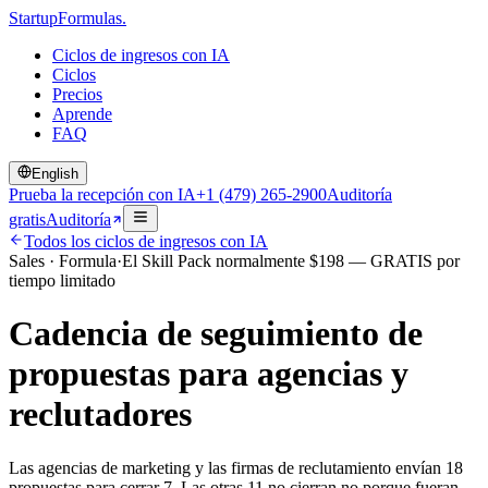
Startup
Formulas
.
Ciclos de ingresos con IA
Ciclos
Precios
Aprende
FAQ
English
Prueba la recepción con IA
+1 (479) 265-2900
Auditoría
gratis
Auditoría
Todos los ciclos de ingresos con IA
Sales
·
Formula
·
El Skill Pack normalmente
$
198
— GRATIS por
tiempo limitado
Cadencia de seguimiento de
propuestas para agencias y
reclutadores
Las agencias de marketing y las firmas de reclutamiento envían 18
propuestas para cerrar 7. Las otras 11 no cierran no porque fueran