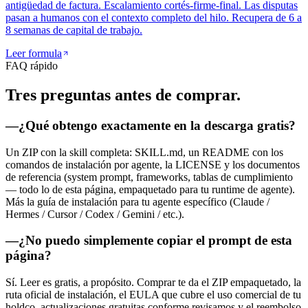
antigüedad de factura. Escalamiento cortés-firme-final. Las disputas
pasan a humanos con el contexto completo del hilo. Recupera de 6 a
8 semanas de capital de trabajo.
Leer formula
FAQ rápido
Tres preguntas
antes de comprar.
—
¿Qué obtengo exactamente en la descarga gratis?
Un ZIP con la skill completa: SKILL.md, un README con los
comandos de instalación por agente, la LICENSE y los documentos
de referencia (system prompt, frameworks, tablas de cumplimiento
— todo lo de esta página, empaquetado para tu runtime de agente).
Más la guía de instalación para tu agente específico (Claude /
Hermes / Cursor / Codex / Gemini / etc.).
—
¿No puedo simplemente copiar el prompt de esta
página?
Sí. Leer es gratis, a propósito. Comprar te da el ZIP empaquetado, la
ruta oficial de instalación, el EULA que cubre el uso comercial de tu
holdco, actualizaciones gratuitas conforme revisamos y el reembolso