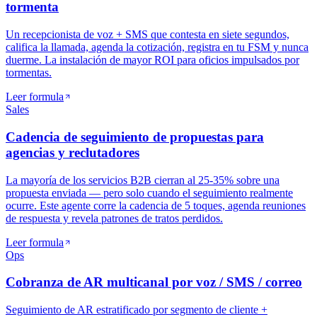
tormenta
Un recepcionista de voz + SMS que contesta en siete segundos,
califica la llamada, agenda la cotización, registra en tu FSM y nunca
duerme. La instalación de mayor ROI para oficios impulsados por
tormentas.
Leer formula
Sales
Cadencia de seguimiento de propuestas para
agencias y reclutadores
La mayoría de los servicios B2B cierran al 25-35% sobre una
propuesta enviada — pero solo cuando el seguimiento realmente
ocurre. Este agente corre la cadencia de 5 toques, agenda reuniones
de respuesta y revela patrones de tratos perdidos.
Leer formula
Ops
Cobranza de AR multicanal por voz / SMS / correo
Seguimiento de AR estratificado por segmento de cliente +