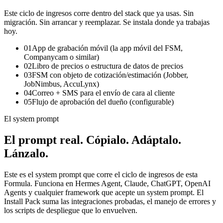
Este ciclo de ingresos corre dentro del stack que ya usas. Sin
migración. Sin arrancar y reemplazar. Se instala donde ya trabajas
hoy.
01
App de grabación móvil (la app móvil del FSM,
Companycam o similar)
02
Libro de precios o estructura de datos de precios
03
FSM con objeto de cotización/estimación (Jobber,
JobNimbus, AccuLynx)
04
Correo + SMS para el envío de cara al cliente
05
Flujo de aprobación del dueño (configurable)
El system prompt
El prompt real.
Cópialo. Adáptalo.
Lánzalo.
Este es el system prompt que corre el ciclo de ingresos de esta
Formula. Funciona en Hermes Agent, Claude, ChatGPT, OpenAI
Agents y cualquier framework que acepte un system prompt. El
Install Pack suma las integraciones probadas, el manejo de errores y
los scripts de despliegue que lo envuelven.