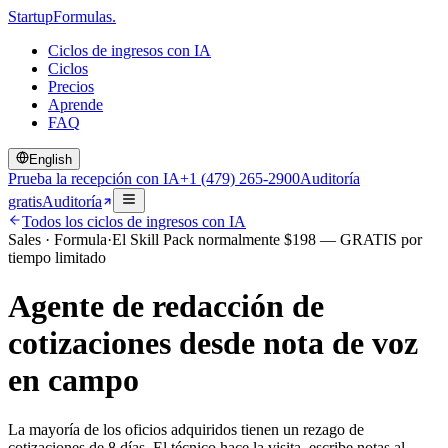
Startup
Formulas
.
Ciclos de ingresos con IA
Ciclos
Precios
Aprende
FAQ
English
Prueba la recepción con IA
+1 (479) 265-2900
Auditoría
gratis
Auditoría
Todos los ciclos de ingresos con IA
Sales
·
Formula
·
El Skill Pack normalmente
$
198
— GRATIS por
tiempo limitado
Agente de redacción de
cotizaciones desde nota de voz
en campo
La mayoría de los oficios adquiridos tienen un rezago de
cotizaciones de 8 días. El técnico hace la visita, escribe notas al