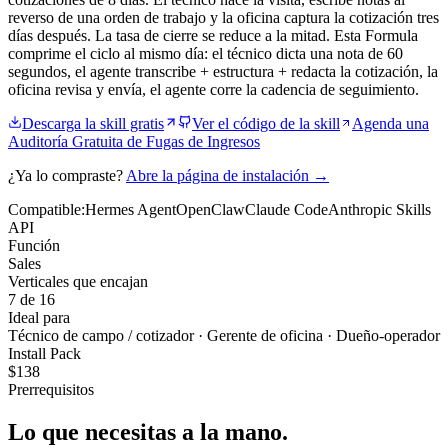
reverso de una orden de trabajo y la oficina captura la cotización tres
días después. La tasa de cierre se reduce a la mitad. Esta Formula
comprime el ciclo al mismo día: el técnico dicta una nota de 60
segundos, el agente transcribe + estructura + redacta la cotización, la
oficina revisa y envía, el agente corre la cadencia de seguimiento.
Descarga la skill gratis
Ver el código de la skill
Agenda una
Auditoría Gratuita de Fugas de Ingresos
¿Ya lo compraste?
Abre la página de instalación →
Compatible:
Hermes Agent
OpenClaw
Claude Code
Anthropic Skills
API
Función
Sales
Verticales que encajan
7 de 16
Ideal para
Técnico de campo / cotizador · Gerente de oficina · Dueño-operador
Install Pack
$
138
Prerrequisitos
Lo que necesitas
a la mano.