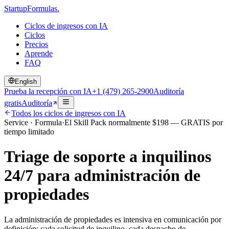
Startup
Formulas
.
Ciclos de ingresos con IA
Ciclos
Precios
Aprende
FAQ
English
Prueba la recepción con IA
+1 (479) 265-2900
Auditoría
gratis
Auditoría
Todos los ciclos de ingresos con IA
Service
·
Formula
·
El Skill Pack normalmente
$
198
— GRATIS por
tiempo limitado
Triage de soporte a inquilinos
24/7 para administración de
propiedades
La administración de propiedades es intensiva en comunicación por
definición: cada solicitud de inquilino, cada despacho de