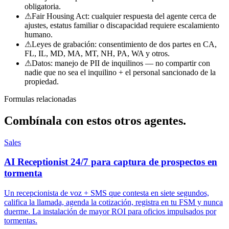
obligatoria.
⚠
Fair Housing Act: cualquier respuesta del agente cerca de
ajustes, estatus familiar o discapacidad requiere escalamiento
humano.
⚠
Leyes de grabación: consentimiento de dos partes en CA,
FL, IL, MD, MA, MT, NH, PA, WA y otros.
⚠
Datos: manejo de PII de inquilinos — no compartir con
nadie que no sea el inquilino + el personal sancionado de la
propiedad.
Formulas relacionadas
Combínala con
estos otros agentes.
Sales
AI Receptionist 24/7 para captura de prospectos en
tormenta
Un recepcionista de voz + SMS que contesta en siete segundos,
califica la llamada, agenda la cotización, registra en tu FSM y nunca
duerme. La instalación de mayor ROI para oficios impulsados por
tormentas.