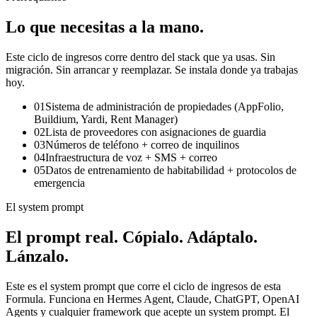
Lo que necesitas
a la mano.
Este ciclo de ingresos corre dentro del stack que ya usas. Sin
migración. Sin arrancar y reemplazar. Se instala donde ya trabajas
hoy.
01
Sistema de administración de propiedades (AppFolio,
Buildium, Yardi, Rent Manager)
02
Lista de proveedores con asignaciones de guardia
03
Números de teléfono + correo de inquilinos
04
Infraestructura de voz + SMS + correo
05
Datos de entrenamiento de habitabilidad + protocolos de
emergencia
El system prompt
El prompt real.
Cópialo. Adáptalo.
Lánzalo.
Este es el system prompt que corre el ciclo de ingresos de esta
Formula. Funciona en Hermes Agent, Claude, ChatGPT, OpenAI
Agents y cualquier framework que acepte un system prompt. El