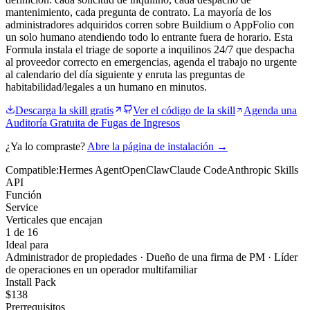
mantenimiento, cada pregunta de contrato. La mayoría de los
administradores adquiridos corren sobre Buildium o AppFolio con
un solo humano atendiendo todo lo entrante fuera de horario. Esta
Formula instala el triage de soporte a inquilinos 24/7 que despacha
al proveedor correcto en emergencias, agenda el trabajo no urgente
al calendario del día siguiente y enruta las preguntas de
habitabilidad/legales a un humano en minutos.
Descarga la skill gratis
Ver el código de la skill
Agenda una
Auditoría Gratuita de Fugas de Ingresos
¿Ya lo compraste?
Abre la página de instalación →
Compatible:
Hermes Agent
OpenClaw
Claude Code
Anthropic Skills
API
Función
Service
Verticales que encajan
1 de 16
Ideal para
Administrador de propiedades · Dueño de una firma de PM · Líder
de operaciones en un operador multifamiliar
Install Pack
$
138
Prerrequisitos