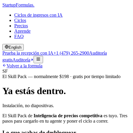
Startup
Formulas
.
Ciclos de ingresos con IA
Ciclos
Precios
Aprende
FAQ
English
Prueba la recepción con IA
+1 (479) 265-2900
Auditoría
gratis
Auditoría
Volver a la formula
SF
El Skill Pack — normalmente $198 · gratis por tiempo limitado
Ya estás dentro.
Instalación, no diapositivas.
El Skill Pack de
Inteligencia de precios competitiva
es tuyo. Tres
pasos para cargarlo en tu agente y poner el ciclo a correr.
Lo que acabas de desbloquear