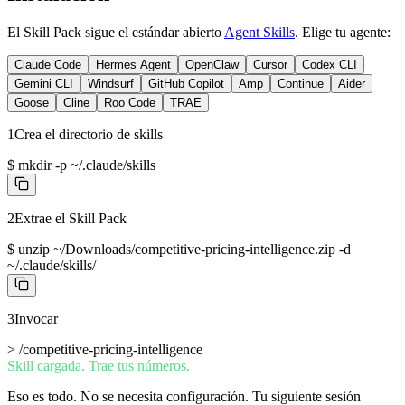
El Skill Pack sigue el estándar abierto
Agent Skills
. Elige tu agente:
Claude Code
Hermes Agent
OpenClaw
Cursor
Codex CLI
Gemini CLI
Windsurf
GitHub Copilot
Amp
Continue
Aider
Goose
Cline
Roo Code
TRAE
1
Crea el directorio de skills
$
mkdir -p ~/.claude/skills
2
Extrae el Skill Pack
$
unzip ~/Downloads/competitive-pricing-intelligence.zip -d
~/.claude/skills/
3
Invocar
>
/competitive-pricing-intelligence
Skill cargada. Trae tus números.
Eso es todo. No se necesita configuración. Tu siguiente sesión