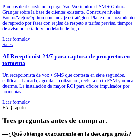
Pruebas de disposición a pagar Van Westendorp PSM + Gabor-
Granger sobre la base de clientes existente. Construye niveles
Bueno/Mejor/Óptimo con anclaje estratégico. Planea un lanzamiento
de reprecio por fases con reglas de respeto a tarifas previas, tiempos
de aviso por estado y modelado de fuga.
Leer formula
Sales
AI Receptionist 24/7 para captura de prospectos en
tormenta
Un recepcionista de voz + SMS que contesta en siete segundos,
califica la llamada, agenda la cotización, registra en tu FSM y nunca
duerme. La instalación de mayor ROI para oficios impulsados por
tormentas.
Leer formula
FAQ rápido
Tres preguntas
antes de comprar.
—
¿Qué obtengo exactamente en la descarga gratis?