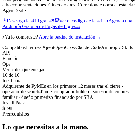
a hacer presentaciones. Cinco dólares. Corre donde corra el estándar
Agent Skills.
Descarga la skill gratis
Ver el código de la skill
Agenda una
Auditoría Gratuita de Fugas de Ingresos
¿Ya lo compraste?
Abre la página de instalación →
Compatible:
Hermes Agent
OpenClaw
Claude Code
Anthropic Skills
API
Función
Ops
Verticales que encajan
16 de 16
Ideal para
Adquirente de PyMEs en los primeros 12 meses tras el cierre ·
operador de search-fund · comprador holdco · sucesor de empresa
familiar · dueño primerizo financiado por SBA
Install Pack
$
198
Prerrequisitos
Lo que necesitas
a la mano.