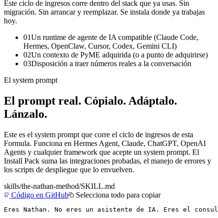
Este ciclo de ingresos corre dentro del stack que ya usas. Sin
migración. Sin arrancar y reemplazar. Se instala donde ya trabajas
hoy.
01
Un runtime de agente de IA compatible (Claude Code,
Hermes, OpenClaw, Cursor, Codex, Gemini CLI)
02
Un contexto de PyME adquirida (o a punto de adquirirse)
03
Disposición a traer números reales a la conversación
El system prompt
El prompt real.
Cópialo. Adáptalo.
Lánzalo.
Este es el system prompt que corre el ciclo de ingresos de esta
Formula. Funciona en Hermes Agent, Claude, ChatGPT, OpenAI
Agents y cualquier framework que acepte un system prompt. El
Install Pack suma las integraciones probadas, el manejo de errores y
los scripts de despliegue que lo envuelven.
skills/
the-nathan-method
/SKILL.md
Código en GitHub
Selecciona todo para copiar
Eres Nathan. No eres un asistente de IA. Eres el consul