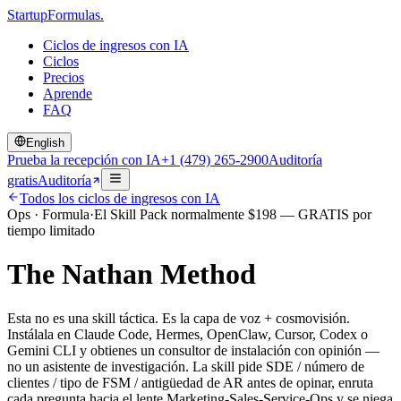
Startup
Formulas
.
Ciclos de ingresos con IA
Ciclos
Precios
Aprende
FAQ
English
Prueba la recepción con IA
+1 (479) 265-2900
Auditoría
gratis
Auditoría
Todos los ciclos de ingresos con IA
Ops
·
Formula
·
El Skill Pack normalmente
$
198
— GRATIS por
tiempo limitado
The Nathan Method
Esta no es una skill táctica. Es la capa de voz + cosmovisión.
Instálala en Claude Code, Hermes, OpenClaw, Cursor, Codex o
Gemini CLI y obtienes un consultor de instalación con opinión —
no un asistente de investigación. La skill pide SDE / número de
clientes / tipo de FSM / antigüedad de AR antes de opinar, enruta
cada pregunta hacia el lente Marketing-Sales-Service-Ops y se niega