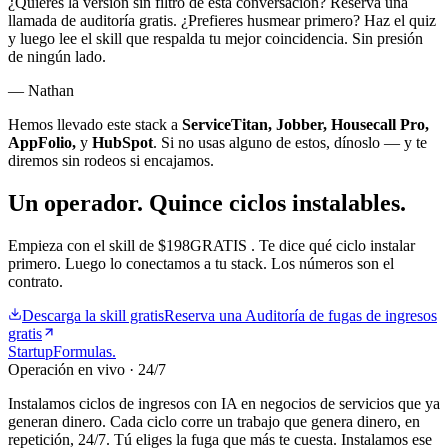
¿Quieres la versión sin filtro de esta conversación? Reserva una
llamada de auditoría gratis. ¿Prefieres husmear primero? Haz el quiz
y luego lee el skill que respalda tu mejor coincidencia. Sin presión
de ningún lado.
— Nathan
Hemos llevado este stack a
ServiceTitan, Jobber, Housecall Pro,
AppFolio,
y
HubSpot
. Si no usas alguno de estos, dínoslo — y te
diremos sin rodeos si encajamos.
Un operador.
Quince ciclos instalables.
Empieza con el skill de
$
198
GRATIS
. Te dice qué ciclo instalar
primero. Luego lo conectamos a tu stack. Los números son el
contrato.
Descarga la skill gratis
Reserva una Auditoría de fugas de ingresos
gratis
Startup
Formulas
.
Operación en vivo · 24/7
Instalamos ciclos de ingresos con IA en negocios de servicios que ya
generan dinero. Cada ciclo corre un trabajo que genera dinero, en
repetición, 24/7. Tú eliges la fuga que más te cuesta. Instalamos ese