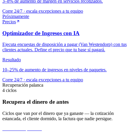
3–8% de aumento de margen en servicios recotizados.
Corre 24/7 · escala excepciones a tu equipo
Próximamente
Precios
Optimizador de Ingresos con IA
Ejecuta encuestas de disposición a pagar (Van Westendorp) con tus
clientes actuales. Define el precio que tu base sí pagará.
Resultado
10–25% de aumento de ingresos en niveles de paquetes.
Corre 24/7 · escala excepciones a tu equipo
Recuperación
palanca
4
ciclos
Recupera el dinero de antes
Ciclos que van por el dinero que ya ganaste — la cotización
estancada, el cliente dormido, la factura que nadie persigue.
MVP
·
Recuperación