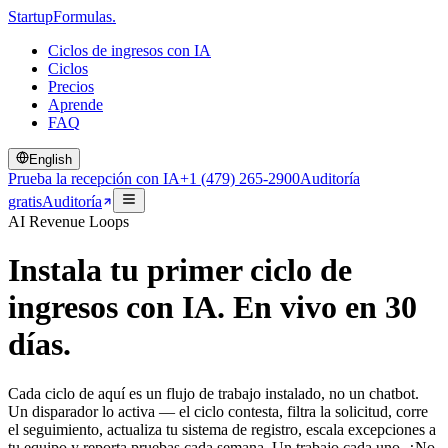
Startup
Formulas
.
Ciclos de ingresos con IA
Ciclos
Precios
Aprende
FAQ
English
Prueba la recepción con IA
+1 (479) 265-2900
Auditoría
gratis
Auditoría
AI Revenue Loops
Instala tu primer ciclo de
ingresos con IA.
En vivo en 30
días.
Cada ciclo de aquí es un flujo de trabajo instalado, no un chatbot.
Un disparador lo activa — el ciclo contesta, filtra la solicitud, corre
el seguimiento, actualiza tu sistema de registro, escala excepciones a
tu equipo y reporta pruebas cada semana. Un trabajo cada uno. ¿No