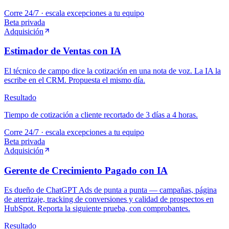
Corre 24/7 · escala excepciones a tu equipo
Beta privada
Adquisición
Estimador de Ventas con IA
El técnico de campo dice la cotización en una nota de voz. La IA la
escribe en el CRM. Propuesta el mismo día.
Resultado
Tiempo de cotización a cliente recortado de 3 días a 4 horas.
Corre 24/7 · escala excepciones a tu equipo
Beta privada
Adquisición
Gerente de Crecimiento Pagado con IA
Es dueño de ChatGPT Ads de punta a punta — campañas, página
de aterrizaje, tracking de conversiones y calidad de prospectos en
HubSpot. Reporta la siguiente prueba, con comprobantes.
Resultado